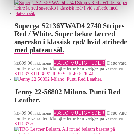
Superga S2136YWAD4 2740 Stripes
Red / White. Super lækre lærred
snøresko i klassisk rød/ hvid stribede
med plateau sål.
VÆLG MULIGHEDER
kr.
899,00
Dette vare
inkl. moms
har flere varianter. Mulighederne kan vælges på varesiden
STR 37
STR 38
STR 39
STR 40
STR 41
Jenny 22-56802 Milano. Punti Red
Leather.
VÆLG MULIGHEDER
kr.
499,00
Dette vare
inkl. moms
har flere varianter. Mulighederne kan vælges på varesiden
STR 37½