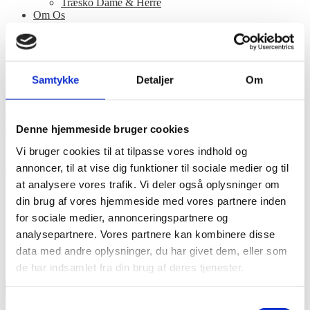
Træsko Dame & Herre
Om Os
Samtykke
Detaljer
Om
Skechers 149708 NAT Ultra
Flex 3.0 Cozy Streak. Lys beige
Denne hjemmeside bruger cookies
mesh slip ins – no hands. Lige
Vi bruger cookies til at tilpasse vores indhold og
annoncer, til at vise dig funktioner til sociale medier og til
til at hoppe i, det bliver ikke
at analysere vores trafik. Vi deler også oplysninger om
nemmere.
din brug af vores hjemmeside med vores partnere inden
for sociale medier, annonceringspartnere og
kr.
899,00
analysepartnere. Vores partnere kan kombinere disse
inkl. moms
data med andre oplysninger, du har givet dem, eller som
Størrelse
Ryd
de har indsamlet fra din brug af deres tjenester.
Antal
Tilføj til kurv
Varenummer (SKU):
3000010351
Kategori:
Dame Sko
Brand:
Samtykkevalg