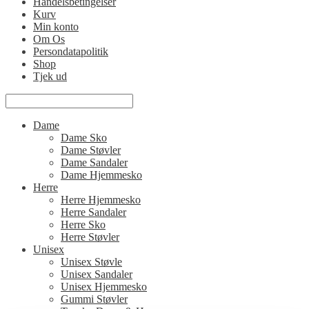
Handelsbetingelser
Kurv
Min konto
Om Os
Persondatapolitik
Shop
Tjek ud
Dame
Dame Sko
Dame Støvler
Dame Sandaler
Dame Hjemmesko
Herre
Herre Hjemmesko
Herre Sandaler
Herre Sko
Herre Støvler
Unisex
Unisex Støvle
Unisex Sandaler
Unisex Hjemmesko
Gummi Støvler