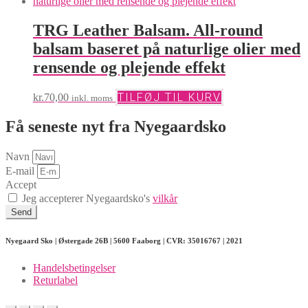
TRG Leather Balsam. All-round
balsam baseret på naturlige olier med
rensende og plejende effekt
TILFØJ TIL KURV
kr.
70,00
inkl. moms
Få seneste nyt fra Nyegaardsko
Navn
E-mail
Accept
Jeg accepterer Nyegaardsko's
vilkår
Send
Nyegaard Sko | Østergade 26B | 5600 Faaborg | CVR: 35016767 | 2021
Handelsbetingelser
Returlabel