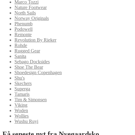
Marco Tozzi
Nature Footwear
North Sails
Norway Originals
Phenumb
Podowell
Remonte
Revolution By Rieker
Rohde
Rugged Gear
Sanita
Sebago Docksides
Shoe The Bear
Shoedesign Copenhagen
Shu's
Skechers
Superga
Tamaris
Tim & Simonsen
Viking
Woden
Wollies
Wushu Ruyi
Få seneste nyt fra Nyegaardsko