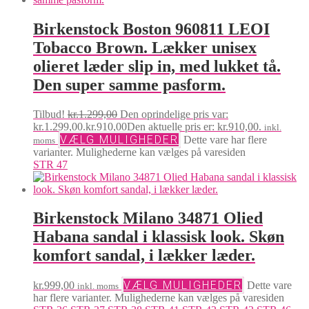
Birkenstock Boston 960811 LEOI
Tobacco Brown. Lækker unisex
olieret læder slip in, med lukket tå.
Den super samme pasform.
Tilbud!
kr.
1.299,00
Den oprindelige pris var:
kr.1.299,00.
kr.
910,00
Den aktuelle pris er: kr.910,00.
inkl.
VÆLG MULIGHEDER
Dette vare har flere
moms
varianter. Mulighederne kan vælges på varesiden
STR 47
Birkenstock Milano 34871 Olied
Habana sandal i klassisk look. Skøn
komfort sandal, i lækker læder.
VÆLG MULIGHEDER
kr.
999,00
Dette vare
inkl. moms
har flere varianter. Mulighederne kan vælges på varesiden