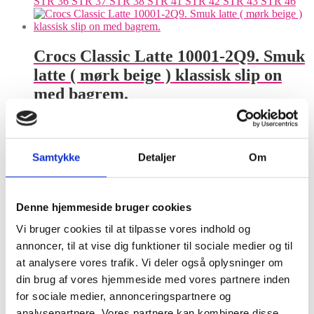
STR 36
STR 37
STR 38
STR 41
STR 42
STR 43
STR 46
Crocs Classic Latte 10001-2Q9. Smuk
latte ( mørk beige ) klassisk slip on
med bagrem.
VÆLG MULIGHEDER
kr.
399,00
Dette vare
inkl. moms
har flere varianter. Mulighederne kan vælges på varesiden
36-37
41-42
Samtykke
Detaljer
Om
Crocs Crocband Black 11016-001
Denne hjemmeside bruger cookies
Black. Sort klassisk crocs, med lukket
Vi bruger cookies til at tilpasse vores indhold og
kant og bagrem.
annoncer, til at vise dig funktioner til sociale medier og til
at analysere vores trafik. Vi deler også oplysninger om
VÆLG MULIGHEDER
kr.
449,00
Dette vare
inkl. moms
din brug af vores hjemmeside med vores partnere inden
har flere varianter. Mulighederne kan vælges på varesiden
for sociale medier, annonceringspartnere og
39-40
42-43
45-46
46-47
48-49
analysepartnere. Vores partnere kan kombinere disse