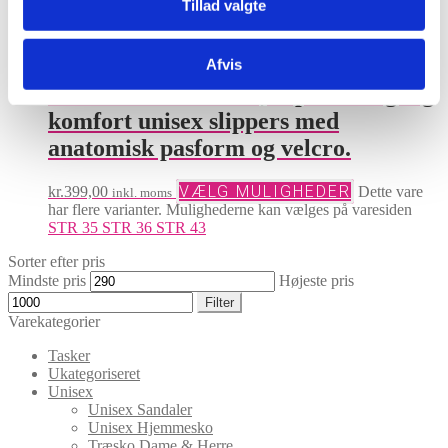
Tillad valgte
Ecco Cozmo E 2 Strap 52410400101
Afvis
Black. Minimalistisk, super behagelig
komfort unisex slippers med
anatomisk pasform og velcro.
VÆLG MULIGHEDER
kr.
399,00
Dette vare
inkl. moms
har flere varianter. Mulighederne kan vælges på varesiden
STR 35
STR 36
STR 43
Sorter efter pris
Mindste pris
Højeste pris
Filter
Varekategorier
Tasker
Ukategoriseret
Unisex
Unisex Sandaler
Unisex Hjemmesko
Træsko Dame & Herre