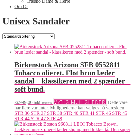
Træsko Dame & Herre
Om Os
Unisex Sandaler
Birkenstock Arizona SFB 0552811
Tobacco olieret. Flot brun læder
sandal – klassikeren med 2 spænder –
soft bund.
VÆLG MULIGHEDER
kr.
999,00
Dette vare
inkl. moms
har flere varianter. Mulighederne kan vælges på varesiden
STR 36
STR 37
STR 38
STR 40
STR 41
STR 46
STR 45
STR 44
STR 47
STR 48