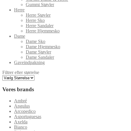
Gummi Støvler
Herre
Herre Støvler
Herre Sko
Herre Sandaler
Herre Hjemmesko
Dame
Dame Sko
Dame Hjemmesko
Dame Støvler
Dame Sandaler
Gaveindpakning
Filtrer efter størrelse
Vores brands
Ambré
Angulus
Arcopedico
Asportuguesas
Axelda
Bianco