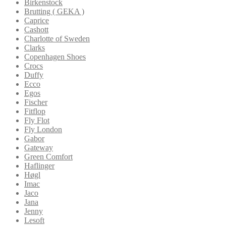
Birkenstock
Brutting ( GEKA )
Caprice
Cashott
Charlotte of Sweden
Clarks
Copenhagen Shoes
Crocs
Duffy
Ecco
Egos
Fischer
Fitflop
Fly Flot
Fly London
Gabor
Gateway
Green Comfort
Haflinger
Høgl
Imac
Jaco
Jana
Jenny
Lesoft