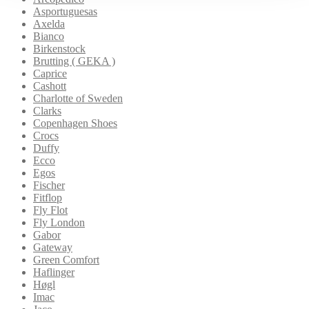
Asportuguesas
Axelda
Bianco
Birkenstock
Brutting ( GEKA )
Caprice
Cashott
Charlotte of Sweden
Clarks
Copenhagen Shoes
Crocs
Duffy
Ecco
Egos
Fischer
Fitflop
Fly Flot
Fly London
Gabor
Gateway
Green Comfort
Haflinger
Høgl
Imac