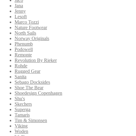
Jaco
Jana
Jenny
Lesoft
Marco Tozzi
Nature Footwear
North Sails
Norway Originals
Phenumb
Podowell
Remonte
Revolution By Rieker
Rohde
Rugged Gear
Sanita
Sebago Docksides
Shoe The Bear
Shoedesign Copenhagen
Shu's
Skechers
Superga
Tamaris
Tim & Simonsen
Viking
Woden