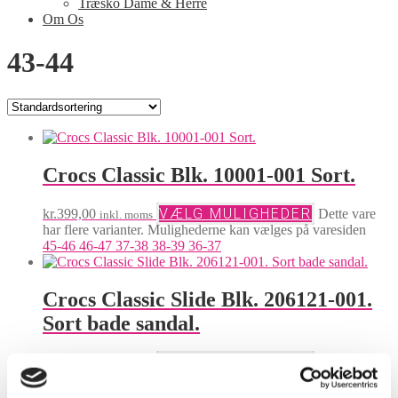
Træsko Dame & Herre
Om Os
43-44
Crocs Classic Blk. 10001-001 Sort.
VÆLG MULIGHEDER
kr.
399,00
Dette vare
inkl. moms
har flere varianter. Mulighederne kan vælges på varesiden
45-46
46-47
37-38
38-39
36-37
Crocs Classic Slide Blk. 206121-001.
Sort bade sandal.
VÆLG MULIGHEDER
kr.
249,00
Dette vare
inkl. moms
har flere varianter. Mulighederne kan vælges på varesiden
49-50
48-49
39-40