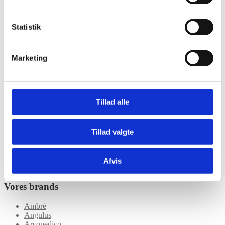
Tasker
Ukategoriseret
Statistik
Unisex
Unisex Sandaler
Unisex Hjemmesko
Marketing
Træsko Dame & Herre
Gummi Støvler
Herre
Herre Støvler
Herre Sko
Tillad alle
Herre Sandaler
Herre Hjemmesko
Dame
Dame Sko
Tillad valgte
Dame Hjemmesko
Dame Støvler
Dame Sandaler
Afvis
Gaveindpakning
Vores brands
Ambré
Angulus
Arcopedico