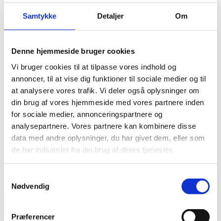
Samtykke
Detaljer
Om
Crocs Crocband Flip Navy 11033-410.
Mørk blå tå-split sandal.
Denne hjemmeside bruger cookies
Vi bruger cookies til at tilpasse vores indhold og
VÆLG MULIGHEDER
kr.
299,00
Dette vare
inkl. moms
annoncer, til at vise dig funktioner til sociale medier og til
har flere varianter. Mulighederne kan vælges på varesiden
48-49
at analysere vores trafik. Vi deler også oplysninger om
din brug af vores hjemmeside med vores partnere inden
for sociale medier, annonceringspartnere og
Crocs Crocband Navy 11016 Mørk
analysepartnere. Vores partnere kan kombinere disse
Blå med detaljer.
data med andre oplysninger, du har givet dem, eller som
de har indsamlet fra din brug af deres tjenester.
VÆLG MULIGHEDER
kr.
449,00
Dette vare
inkl. moms
har flere varianter. Mulighederne kan vælges på varesiden
37-38
41-42
Samtykkevalg
Nødvendig
Sorter efter pris
Mindste pris
Højeste pris
Filter
Præferencer
Varekategorier