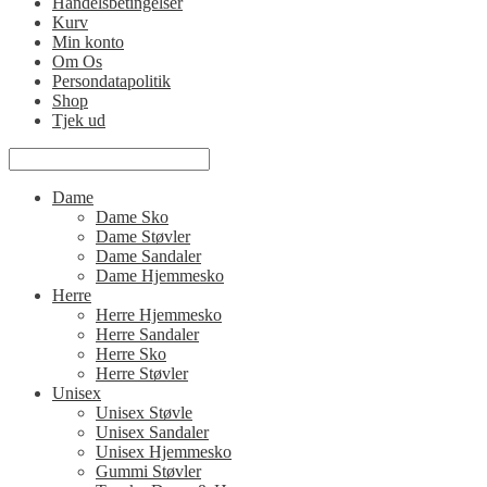
Handelsbetingelser
Kurv
Min konto
Om Os
Persondatapolitik
Shop
Tjek ud
Dame
Dame Sko
Dame Støvler
Dame Sandaler
Dame Hjemmesko
Herre
Herre Hjemmesko
Herre Sandaler
Herre Sko
Herre Støvler
Unisex
Unisex Støvle
Unisex Sandaler
Unisex Hjemmesko
Gummi Støvler