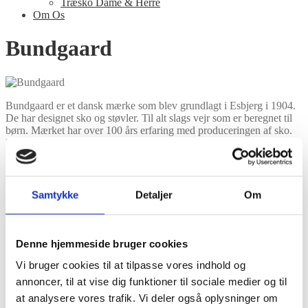
Træsko Dame & Herre
Om Os
Bundgaard
Bundgaard er et dansk mærke som blev grundlagt i Esbjerg i 1904.
De har designet sko og støvler. Til alt slags vejr som er beregnet til
børn. Mærket har over 100 års erfaring med produceringen af sko.
Hvor det traditionelle håndværk og kvalitetsmaterialer spiller en stor
rolle for produceringen af sko. Bundgaard var et af de første i
Skandinavien som specialiserede sig i at producere funktionelle
børnesko. Her bliver komfort og behov blev prioriteret højt. Derfor
kan de altid kendetegnes ved, at have en god pasform, hvor der er
Samtykke
Detaljer
Om
plads til de små fødder. De går aldrig ned på kvalitetsmaterialer.
Naturlæder er et af de hoved materialer de anvender. På denne måde
former læderet efter føddernes naturlige form, hvor de også kan
ånde. Mærket producere alt fra håndlavet kvalitets skindsko. Gode
Denne hjemmeside bruger cookies
kraftige gummistøvler som kan tåle lidt af hvert. Deres børnesko
Vi bruger cookies til at tilpasse vores indhold og
bliver lavet til alle børn i alderen 0-16 år. Derfor har de også et bredt
udvalg af sko som både passer til en smal, bred eller moderat formet
annoncer, til at vise dig funktioner til sociale medier og til
fod. De fleste er deres sko kan justeres med velcro eller snørebånd.
at analysere vores trafik. Vi deler også oplysninger om
Så det er muligt at tilpasse skoene efter den enkelte fod.