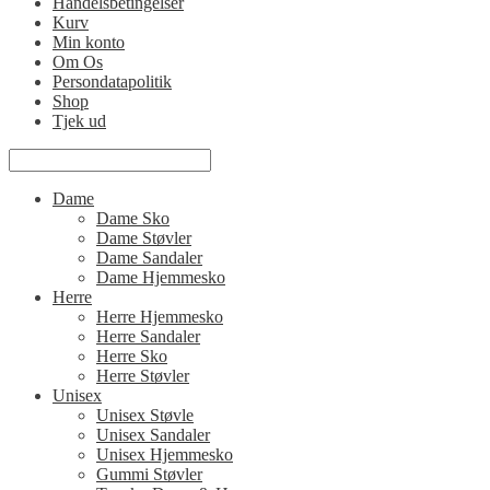
Handelsbetingelser
Kurv
Min konto
Om Os
Persondatapolitik
Shop
Tjek ud
Dame
Dame Sko
Dame Støvler
Dame Sandaler
Dame Hjemmesko
Herre
Herre Hjemmesko
Herre Sandaler
Herre Sko
Herre Støvler
Unisex
Unisex Støvle
Unisex Sandaler
Unisex Hjemmesko
Gummi Støvler