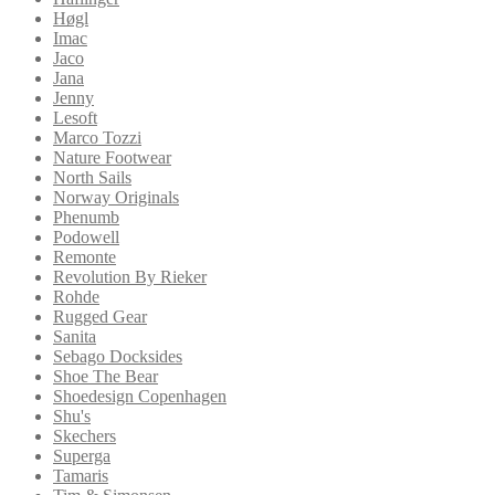
Høgl
Imac
Jaco
Jana
Jenny
Lesoft
Marco Tozzi
Nature Footwear
North Sails
Norway Originals
Phenumb
Podowell
Remonte
Revolution By Rieker
Rohde
Rugged Gear
Sanita
Sebago Docksides
Shoe The Bear
Shoedesign Copenhagen
Shu's
Skechers
Superga
Tamaris